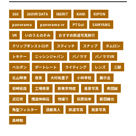
360
360VR DATA
IBERIT
KANI
KIPON
panorama
panorama vr
PTGui
SAMYANG
VR
いのうえのぞみ
おすすめ鉄道写真旅行
クリップオンストロボ
スティッチ
スナップ
タムロン
トキナー
ニッシンジャパン
パノラマ
パノラマVR
ベルボン
ポートレート
ライティング
レンズ
三脚
北山輝泰
夜景
大村祐里子
小林孝稔
展示会
岩崎拓哉
工場夜景
新東京物産
星景写真
柴田誠
武石修
煙道伸麻呂
物撮り
萩原和幸
薮田織也
角型フィルター
遠藤真人
鉄道写真
風景写真
高崎勉