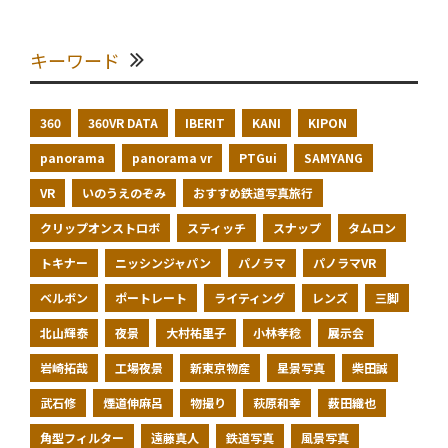
キーワード
360
360VR DATA
IBERIT
KANI
KIPON
panorama
panorama vr
PTGui
SAMYANG
VR
いのうえのぞみ
おすすめ鉄道写真旅行
クリップオンストロボ
スティッチ
スナップ
タムロン
トキナー
ニッシンジャパン
パノラマ
パノラマVR
ベルボン
ポートレート
ライティング
レンズ
三脚
北山輝泰
夜景
大村祐里子
小林孝稔
展示会
岩崎拓哉
工場夜景
新東京物産
星景写真
柴田誠
武石修
煙道伸麻呂
物撮り
萩原和幸
薮田織也
角型フィルター
遠藤真人
鉄道写真
風景写真