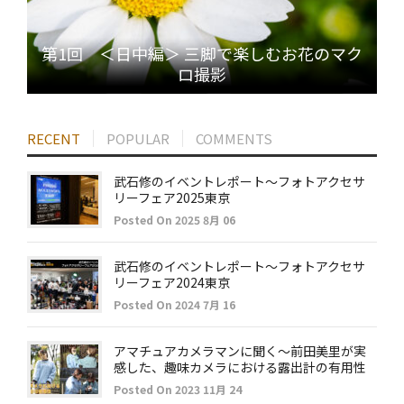
第1回 ＜日中編＞ 三脚で楽しむお花のマク
ロ撮影
RECENT
POPULAR
COMMENTS
武石修のイベントレポート～フォトアクセサ
リーフェア2025東京
Posted On 2025 8月 06
武石修のイベントレポート～フォトアクセサ
リーフェア2024東京
Posted On 2024 7月 16
アマチュアカメラマンに聞く～前田美里が実
感した、趣味カメラにおける露出計の有用性
Posted On 2023 11月 24