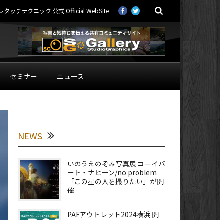
ニック 公式 Official WebSite
セミナー
ニュース
NEWS
いのうえのぞみ写真展 コーイバ
ート・ナヒーン/no problem
「この星の人を撮りたい」が開
催
PAFアウトレット2024横浜 開