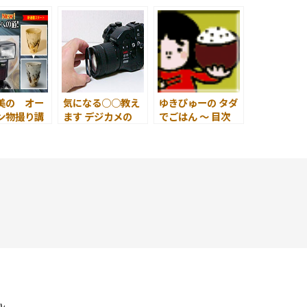
モテ写 on
撮りかた講座
知りたい! 目次
Web
～ はじめに ～
X ～ はじ
美の オー
気になる○○教え
ゆきぴゅーの タダ
ン物撮り講
ます デジカメの
でごはん ～ 目次
次 ～ は
「しくみ」 目次
～ ～ はじめに( ゆ
 ～
～ はじめに ～
きぴゅーずかん )
～
y