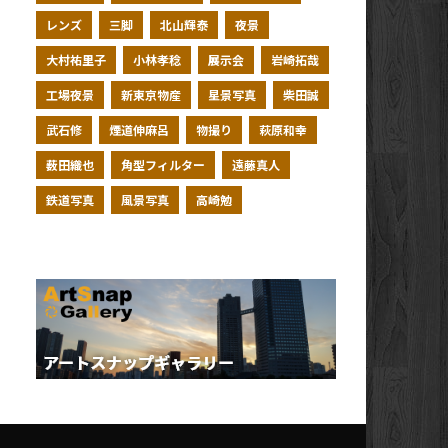
レンズ
三脚
北山輝泰
夜景
大村祐里子
小林孝稔
展示会
岩崎拓哉
工場夜景
新東京物産
星景写真
柴田誠
武石修
煙道伸麻呂
物撮り
萩原和幸
薮田織也
角型フィルター
遠藤真人
鉄道写真
風景写真
高崎勉