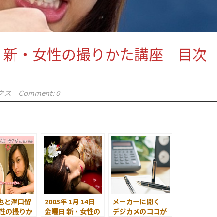
る 新・女性の撮りかた講座 目
クス
Comment: 0
也と澤口留
2005年 1月 14日
メーカーに聞く
女性の撮りか
金曜日 新・女性の
デジカメのココが