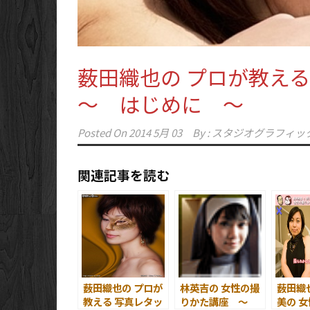
薮田織也の プロが教え
～ はじめに ～
Posted On
2014 5月 03
By :
スタジオグラフィッ
関連記事を読む
薮田織也の プロが
林英吉の 女性の撮
薮田織
教える 写真レタッ
りかた講座 ～
美の 