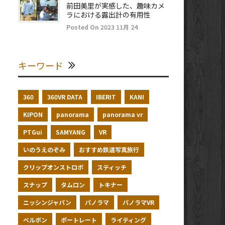
前田美里が実感した、趣味カメ
ラにおける露出計の有用性
Posted On 2023 11月 24
キーワード
360
360VR DATA
IBERIT
KANI
KIPON
panorama
panorama vr
PTGui
SAMYANG
VR
いのうえのぞみ
おすすめ鉄道写真旅行
クリップオンストロボ
スティッチ
スナップ
タムロン
トキナー
ニッシンジャパン
パノラマ
パノラマVR
ベルボン
ポートレート
ライティング