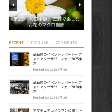
第1回 ＜日中編＞ 三脚で楽しむ
お花のマクロ撮影
RECENT
POPULAR
COMMENTS
武石修のイベントレポート～フ
ォトアクセサリーフェア2025東
京
Posted On 2025 8月 06
武石修のイベントレポート～フ
ォトアクセサリーフェア2024東
京
Posted On 2024 7月 16
アマチュアカメラマンに聞く～