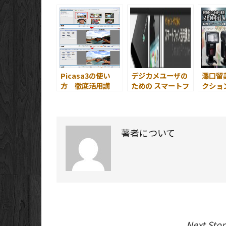
チ講座 ～ はじ
目次 ～ ～ は
た講座 
めに ～
じめに ～
The 
INDE
めに
Picasa3の使い
デジカメユーザの
澤口留
方 徹底活用講
ための スマートフ
クショ
座 目次 ～ は
ォン活用講座 「目
座 目
じめに ～
次」 と 「はじめ
じめに
に」
著者について
Next Stor