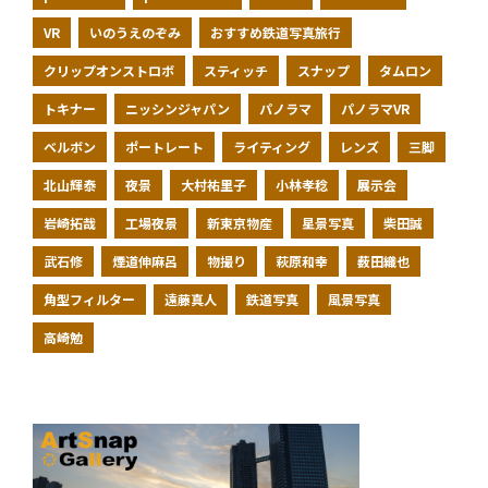
VR
いのうえのぞみ
おすすめ鉄道写真旅行
クリップオンストロボ
スティッチ
スナップ
タムロン
トキナー
ニッシンジャパン
パノラマ
パノラマVR
ベルボン
ポートレート
ライティング
レンズ
三脚
北山輝泰
夜景
大村祐里子
小林孝稔
展示会
岩崎拓哉
工場夜景
新東京物産
星景写真
柴田誠
武石修
煙道伸麻呂
物撮り
萩原和幸
薮田織也
角型フィルター
遠藤真人
鉄道写真
風景写真
高崎勉