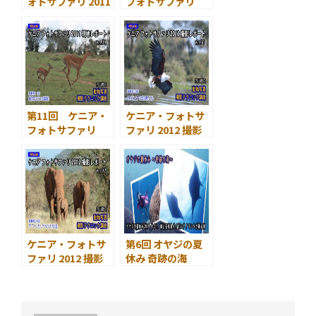
ォトサファリ 2011
フォトサファリ
現地レポート 2 ラ
2011 現地レポート
イオンのプライド
3 夜明けのサバン
ナ
第11回 ケニア・
ケニア・フォトサ
フォトサファリ
ファリ 2012 撮影
2011 現地レポート
レポート(その1) サ
4 野生動物たちの
バンナの野鳥たち
躍動
ケニア・フォトサ
第6回 オヤジの夏
ファリ 2012 撮影
休み 奇跡の海
レポート(その2) ア
2011 その1. 石垣島
フリカゾウの大行
ダイビング 川平
進
石崎、マンタが踊
る海