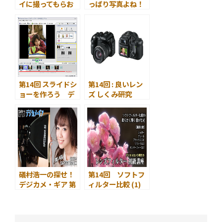
イに撮ってもらお
っぱり写真よね！
う！
第14回 スライドシ
第14回 : 良いレン
ョーを作ろう デ
ズ しくみ研究
ジカメ画像をBGM
～レンズの大敵～
付きで楽しむ
礒村浩一の探せ！
第14回 ソフトフ
デジカメ・ギア 第
ィルター比較 (1)
14回
～ フォギー、デュ
SMDV
ート、ブラックミ
SPEEDBOX
スト、ソフトクロ