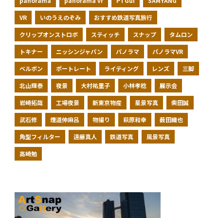
panorama
panorama vr
PTGui
SAMYANG
VR
いのうえのぞみ
おすすめ鉄道写真旅行
クリップオンストロボ
スティッチ
スナップ
タムロン
トキナー
ニッシンジャパン
パノラマ
パノラマVR
ベルボン
ポートレート
ライティング
レンズ
三脚
北山輝泰
夜景
大村祐里子
小林孝稔
展示会
岩崎拓哉
工場夜景
新東京物産
星景写真
柴田誠
武石修
煙道伸麻呂
物撮り
萩原和幸
薮田織也
角型フィルター
遠藤真人
鉄道写真
風景写真
高崎勉