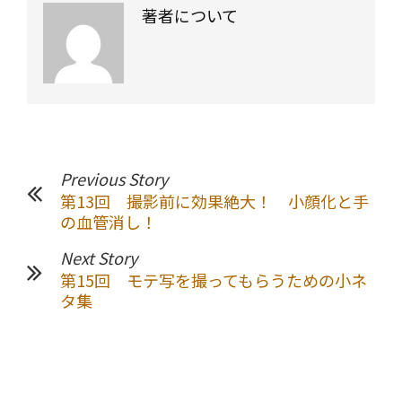
ス、センターフォ
著者について
ーカス ～
Previous Story
第13回 撮影前に効果絶大！ 小顔化と手
の血管消し！
Next Story
第15回 モテ写を撮ってもらうための小ネ
タ集