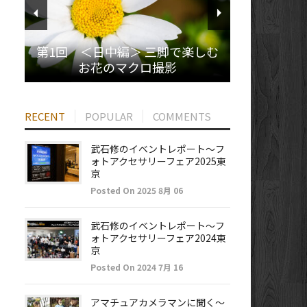
第1回 ＜日中編＞ 三脚で楽しむ
お花のマクロ撮影
RECENT
POPULAR
COMMENTS
武石修のイベントレポート～フ
ォトアクセサリーフェア2025東
京
Posted On 2025 8月 06
武石修のイベントレポート～フ
ォトアクセサリーフェア2024東
京
Posted On 2024 7月 16
アマチュアカメラマンに聞く～