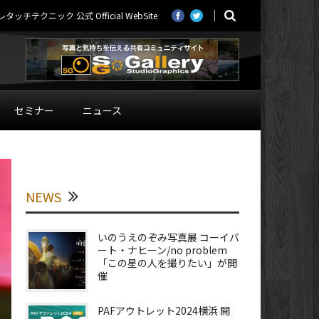
ニック 公式 Official WebSite
セミナー
ニュース
NEWS
いのうえのぞみ写真展 コーイバ
ート・ナヒーン/no problem
「この星の人を撮りたい」が開
催
PAFアウトレット2024横浜 開