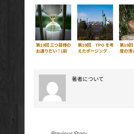
の研究(2) JPEG
その２
とGIFの特長 その
2.
第10回 三つ目様の
第10回 TPO を考
第10
お通りだい！(前
えたポージング
度の浅
編)
その２
る ～
階的に
著者について
Previous Story