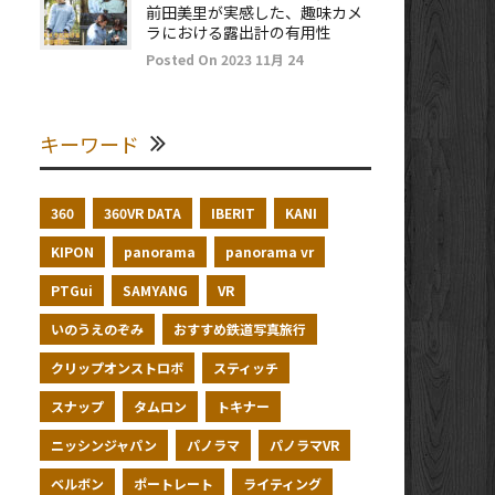
前田美里が実感した、趣味カメ
ラにおける露出計の有用性
Posted On 2023 11月 24
キーワード
360
360VR DATA
IBERIT
KANI
KIPON
panorama
panorama vr
PTGui
SAMYANG
VR
いのうえのぞみ
おすすめ鉄道写真旅行
クリップオンストロボ
スティッチ
スナップ
タムロン
トキナー
ニッシンジャパン
パノラマ
パノラマVR
ベルボン
ポートレート
ライティング