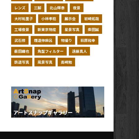
レンズ
三脚
北山輝泰
夜景
大村祐里子
小林孝稔
展示会
岩崎拓哉
工場夜景
新東京物産
星景写真
柴田誠
武石修
煙道伸麻呂
物撮り
萩原和幸
薮田織也
角型フィルター
遠藤真人
鉄道写真
風景写真
高崎勉