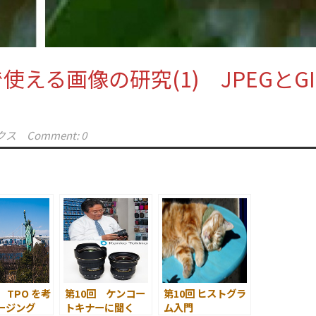
使える画像の研究(1) JPEGとGI
クス
Comment: 0
 TPO を考
第10回 ケンコー
第10回 ヒストグラ
ージング
トキナーに聞く
ム入門