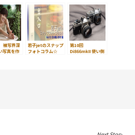
フルサイズに
対応した２つの広
角レンズへのコダ
ワリ
回 被写界深
若子jetのスナップ
第10回
い写真を作
フォトコラム☆
Di866mkII 使い倒
 背景を段
第10回 日本橋人形
し ～ 未対応の
ぼかす ～
町 編
カメラで使う
Next Story