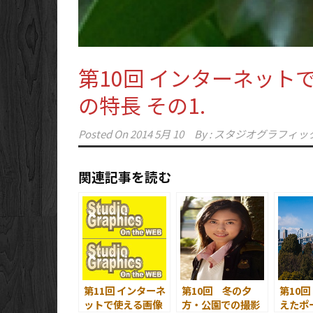
第10回 インターネットで
の特長 その1.
Posted On
2014 5月 10
By :
スタジオグラフィッ
関連記事を読む
第11回 インターネ
第10回 冬の夕
第10回
ットで使える画像
方・公園での撮影
えたポ