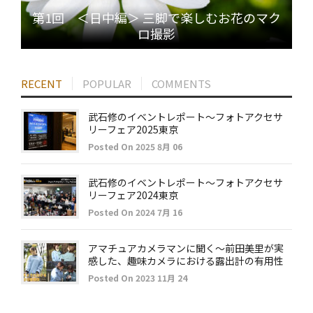
第1回 ＜日中編＞ 三脚で楽しむお花のマク
ロ撮影
RECENT
POPULAR
COMMENTS
武石修のイベントレポート～フォトアクセサ
リーフェア2025東京
Posted On 2025 8月 06
武石修のイベントレポート～フォトアクセサ
リーフェア2024東京
Posted On 2024 7月 16
アマチュアカメラマンに聞く～前田美里が実
感した、趣味カメラにおける露出計の有用性
Posted On 2023 11月 24