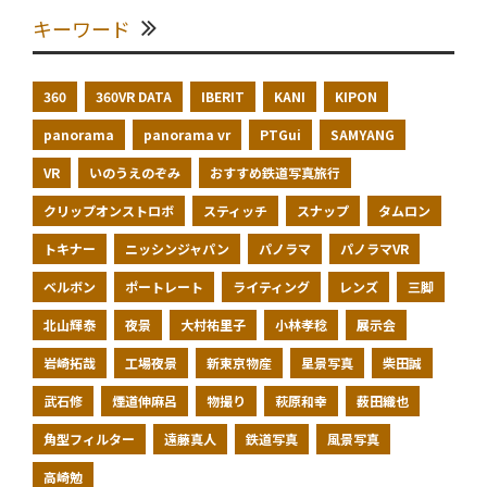
キーワード
360
360VR DATA
IBERIT
KANI
KIPON
panorama
panorama vr
PTGui
SAMYANG
VR
いのうえのぞみ
おすすめ鉄道写真旅行
クリップオンストロボ
スティッチ
スナップ
タムロン
トキナー
ニッシンジャパン
パノラマ
パノラマVR
ベルボン
ポートレート
ライティング
レンズ
三脚
北山輝泰
夜景
大村祐里子
小林孝稔
展示会
岩崎拓哉
工場夜景
新東京物産
星景写真
柴田誠
武石修
煙道伸麻呂
物撮り
萩原和幸
薮田織也
角型フィルター
遠藤真人
鉄道写真
風景写真
高崎勉