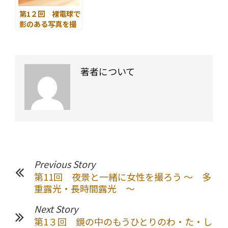
第1２回 裸電球で
影のある写真を撮
る
著者について
Previous Story
第11回 夜景と一緒に女性を撮ろう ～ 多
重露光・長時間露光 ～
Next Story
第1３回 鏡の中のもうひとりのわ・た・し