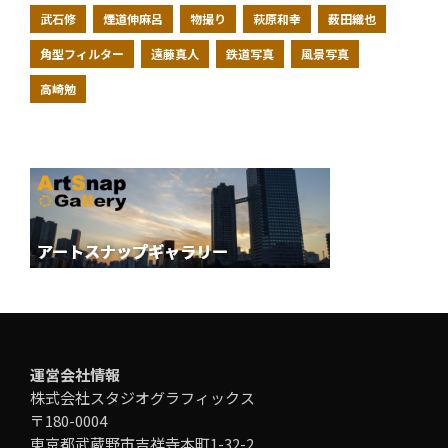
武石修
煙道伸麻呂
物撮り
萩原和幸
薮田織也
角型フィルター
遠藤真人
鉄道写真
風景写真
高崎勉
運営会社情報
株式会社スタジオグラフィックス
〒180-0004
東京都武蔵野市吉祥寺本町1-32-2