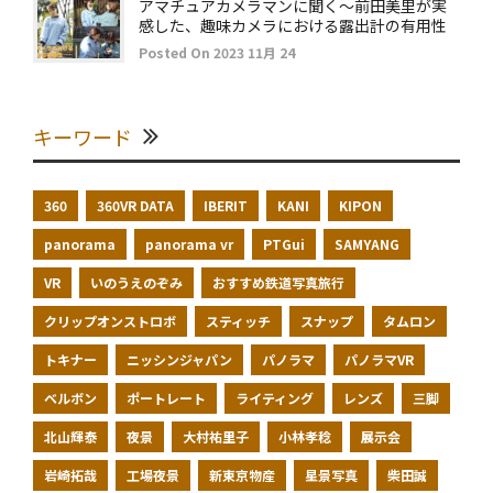
アマチュアカメラマンに聞く～前田美里が実
感した、趣味カメラにおける露出計の有用性
Posted On 2023 11月 24
キーワード
360
360VR DATA
IBERIT
KANI
KIPON
panorama
panorama vr
PTGui
SAMYANG
VR
いのうえのぞみ
おすすめ鉄道写真旅行
クリップオンストロボ
スティッチ
スナップ
タムロン
トキナー
ニッシンジャパン
パノラマ
パノラマVR
ベルボン
ポートレート
ライティング
レンズ
三脚
北山輝泰
夜景
大村祐里子
小林孝稔
展示会
岩崎拓哉
工場夜景
新東京物産
星景写真
柴田誠