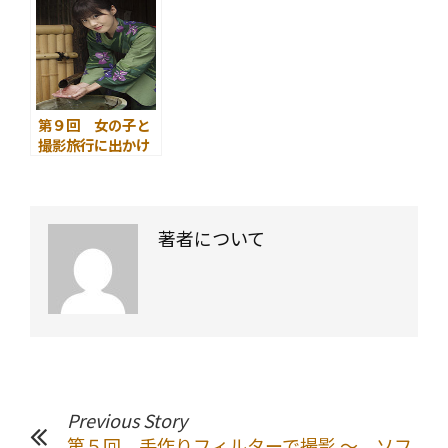
影 ～
での撮影 ～
第９回 女の子と
撮影旅行に出かけ
よう ～ 温泉宿
で浴衣姿を撮影
～
著者について
Previous Story
第５回 手作りフィルターで撮影 ～ ソフ