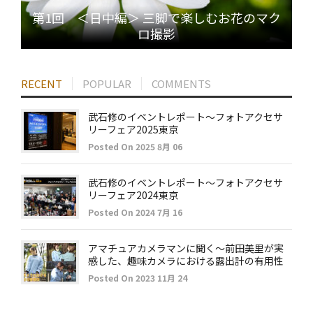
第1回 ＜日中編＞ 三脚で楽しむお花のマク
ロ撮影
RECENT
POPULAR
COMMENTS
武石修のイベントレポート～フォトアクセサ
リーフェア2025東京
Posted On 2025 8月 06
武石修のイベントレポート～フォトアクセサ
リーフェア2024東京
Posted On 2024 7月 16
アマチュアカメラマンに聞く～前田美里が実
感した、趣味カメラにおける露出計の有用性
Posted On 2023 11月 24