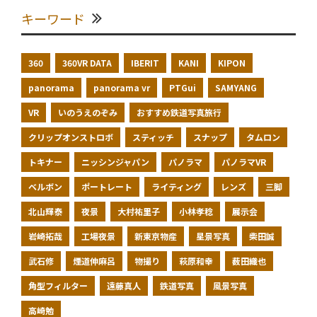
キーワード
360
360VR DATA
IBERIT
KANI
KIPON
panorama
panorama vr
PTGui
SAMYANG
VR
いのうえのぞみ
おすすめ鉄道写真旅行
クリップオンストロボ
スティッチ
スナップ
タムロン
トキナー
ニッシンジャパン
パノラマ
パノラマVR
ベルボン
ポートレート
ライティング
レンズ
三脚
北山輝泰
夜景
大村祐里子
小林孝稔
展示会
岩崎拓哉
工場夜景
新東京物産
星景写真
柴田誠
武石修
煙道伸麻呂
物撮り
萩原和幸
薮田織也
角型フィルター
遠藤真人
鉄道写真
風景写真
高崎勉