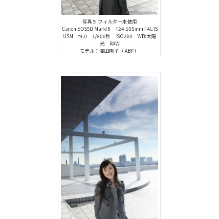
写真５ フィルター未使用
Canon EOS5D MarkIII F24-105mm F4L IS
USM f4.0 1/800秒 ISO200 WB:太陽
光 RAW
モデル：澤田園子（ ABP ）