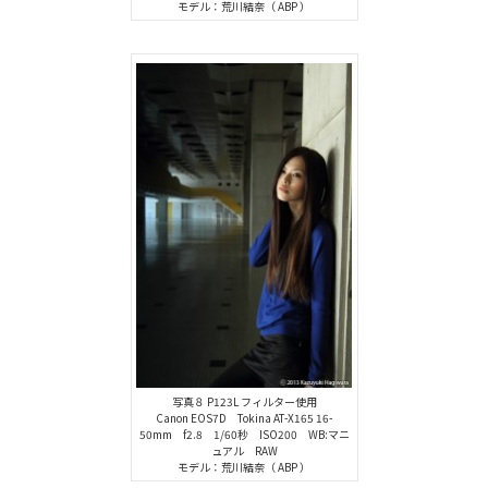
モデル：荒川結奈（ ABP ）
写真８ P123L フィルター使用
Canon EOS7D Tokina AT-X165 16-
50mm f2.8 1/60秒 ISO200 WB:マニ
ュアル RAW
モデル：荒川結奈（ ABP ）