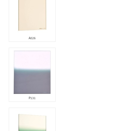
A026
P131