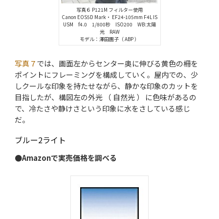
写真６ P121M フィルター使用
Canon EOS5D Mark・ EF24-105mm F4L IS
USM f4.0 1/800秒 ISO200 WB:太陽
光 RAW
モデル：澤田園子（ ABP ）
写真７
では、画面左からセンター奥に伸びる黄色の柵を
ポイントにフレーミングを構成していく。屋内での、少
しクールな印象を持たせながら、静かな印象のカットを
目指したが、構図左の外光 （ 自然光 ） に色味があるの
で、冷たさや静けさという印象に水をさしている感じ
だ。
ブルー2ライト
●Amazonで実売価格を調べる