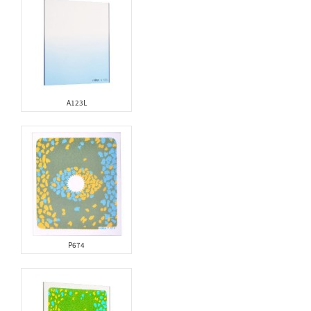
A123L
P674