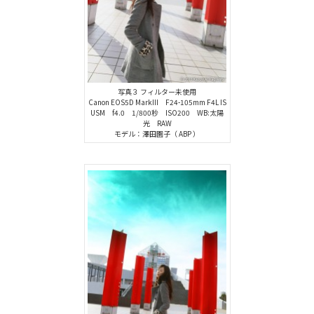
写真３ フィルター未使用
Canon EOS5D MarkIII F24-105mm F4L IS
USM f4.0 1/800秒 ISO200 WB:太陽
光 RAW
モデル：澤田園子（ ABP ）