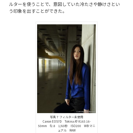
ルターを使うことで、意図していた冷たさや静けさとい
う印象を出すことができた。
写真７ フィルター未使用
Canon EOS7D Tokina AT-X165 16-
50mm f2.8 1/60秒 ISO200 WB:マニ
ュアル RAW