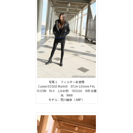
写真１ フィルター未使用
Canon EOS5D MarkIII EF24-105mm F4L
IS USM f4.0 1/640秒 ISO200 WB:太陽
光 RAW
モデル：荒川結奈（ ABP ）