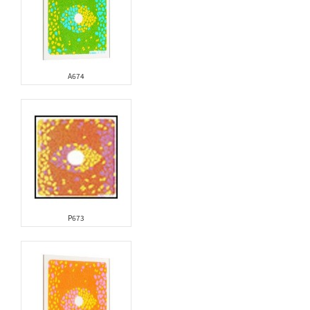
A674
P673