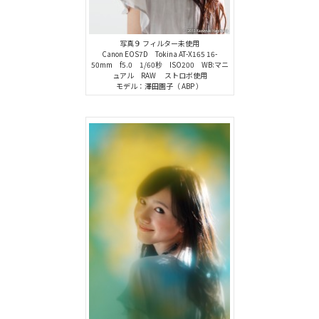
写真９ フィルター未使用
Canon EOS7D Tokina AT-X165 16-
50mm f5.0 1/60秒 ISO200 WB:マニ
ュアル RAW ストロボ使用
モデル：澤田園子（ ABP ）