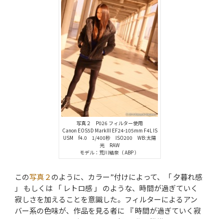
写真２ P026 フィルター使用
Canon EOS5D MarkIII EF24-105mm F4L IS
USM f4.0 1/400秒 ISO200 WB:太陽
光 RAW
モデル：荒川結奈（ ABP ）
この
写真２
のように、カラー”付けによって、「 夕暮れ感
」 もしくは 「 レトロ感 」 のような、時間が過ぎていく
寂しさを加えることを意識した。フィルターによるアン
バー系の色味が、作品を見る者に 『 時間が過ぎていく寂