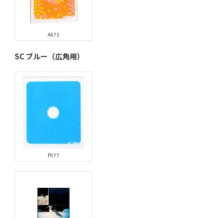
A673
SC ブルー（広角用）
P077