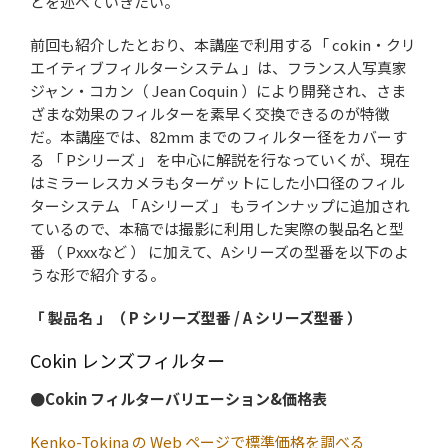
どを述べていきたい。
前回も紹介したとおり、本講座で利用する「 cokin・クリ
エイティブフィルターシステム 」は、フランス人写真家
ジャン・コカン（ Jean Coquin ）により開発され、さま
ざまな効果のフィルターを素早く交換できるのが特徴
だ。本講座では、82mm までのフィルター径をカバーす
る 「 Pシリーズ 」 を中心に解説を行なっていくが、現在
はミラーレスカメラもターゲットにした小口径のフィル
ターシステム 「 Aシリーズ 」 もラインナップに追加され
ているので、本稿では撮影に利用した実際の製品名と型
番 （ Pxxxなど ） に加えて、Aシリーズの型番を以下のよ
うな形で紹介する。
「 製品名 」（ P シリーズ型番 / A シリーズ型番 ）
Cokin レンズフィルター
●Cokin フィルターバリエーション&価格表
Kenko-Tokina の Web ページで標準価格を調べる