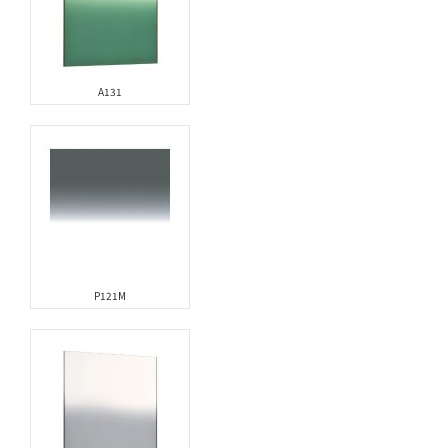
A131
P121M