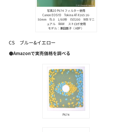
写真10 P674 フィルター使用
Canon EOS7D Tokina AT-X165 16-
50mm f5.0 1/60秒 ISO200 WB:マニ
ュアル RAW ストロボ使用
モデル：澤田園子（ ABP ）
CS ブルー&イエロー
●Amazonで実売価格を調べる
P674