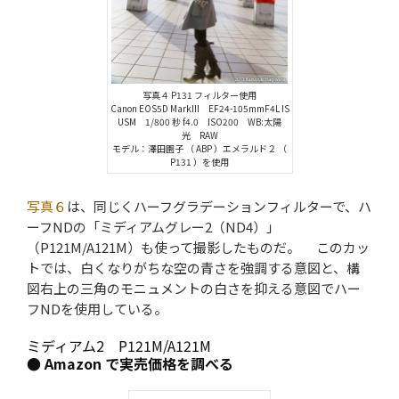
写真４ P131 フィルター使用
Canon EOS5D MarkIII EF24-105mmF4L IS
USM 1/800 秒 f4.0 ISO200 WB:太陽
光 RAW
モデル：澤田園子 （ ABP ）エメラルド２ （
P131 ）を使用
写真６
は、同じくハーフグラデーションフィルターで、ハ
ーフNDの「ミディアムグレー2（ND4）」
（P121M/A121M）も使って撮影したものだ。 このカッ
トでは、白くなりがちな空の青さを強調する意図と、構
図右上の三角のモニュメントの白さを抑える意図でハー
フNDを使用している。
ミディアム2 P121M/A121M
● Amazon で実売価格を調べる