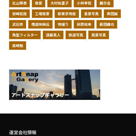
北山輝泰
夜景
大村祐里子
小林孝稔
展示会
岩崎拓哉
工場夜景
新東京物産
星景写真
柴田誠
武石修
煙道伸麻呂
物撮り
萩原和幸
薮田織也
角型フィルター
遠藤真人
鉄道写真
風景写真
高崎勉
運営会社情報