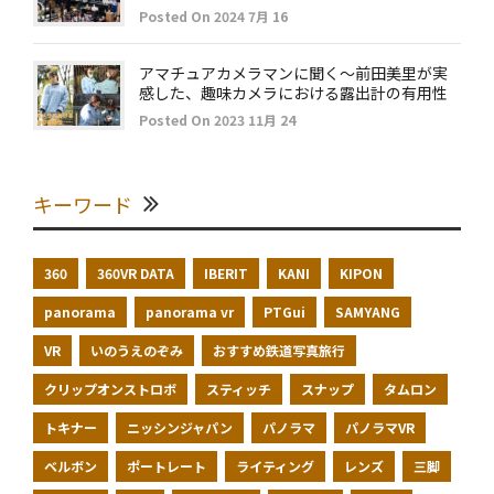
Posted On 2024 7月 16
アマチュアカメラマンに聞く～前田美里が実
感した、趣味カメラにおける露出計の有用性
Posted On 2023 11月 24
キーワード
360
360VR DATA
IBERIT
KANI
KIPON
panorama
panorama vr
PTGui
SAMYANG
VR
いのうえのぞみ
おすすめ鉄道写真旅行
クリップオンストロボ
スティッチ
スナップ
タムロン
トキナー
ニッシンジャパン
パノラマ
パノラマVR
ベルボン
ポートレート
ライティング
レンズ
三脚