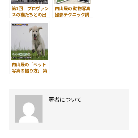
第1回 プロヴァン
内山晟の 動物写真
スの猫たちとの出
撮影テクニック講
会い
座 目次
内山晟の「ペット
写真の撮り方」 第
1回 ペットを撮
る ペット撮影の
基礎知識
著者について