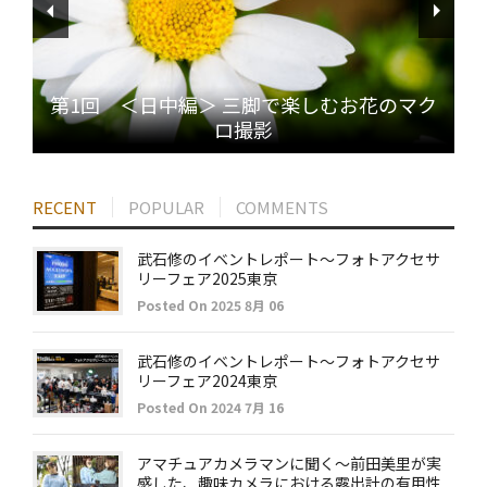
第1回 ＜日中編＞ 三脚で楽しむお花のマク
ロ撮影
RECENT
POPULAR
COMMENTS
武石修のイベントレポート～フォトアクセサ
リーフェア2025東京
Posted On 2025 8月 06
武石修のイベントレポート～フォトアクセサ
リーフェア2024東京
Posted On 2024 7月 16
アマチュアカメラマンに聞く～前田美里が実
感した、趣味カメラにおける露出計の有用性