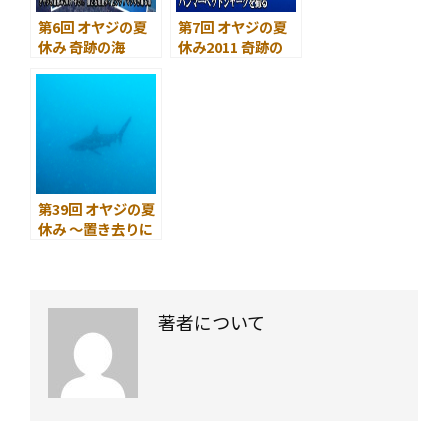
第6回 オヤジの夏
第7回 オヤジの夏
休み 奇跡の海
休み2011 奇跡の
2011 その1. 石垣島
海 その2. 神子元
ダイビング 川平
島ダイビング ハ
石崎、マンタが踊
ンマーヘッドシャ
る海
ークを XZ-1 で撮
る
第39回 オヤジの夏
休み ～置き去りに
した夢～ 絶対にこ
の夏、ハンマーヘ
ッド・シャークを
見る !
著者について