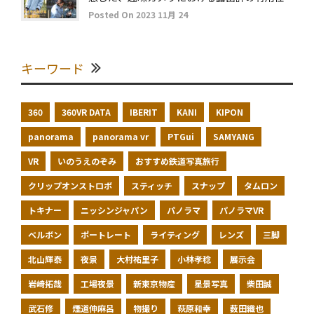
Posted On 2023 11月 24
キーワード
360
360VR DATA
IBERIT
KANI
KIPON
panorama
panorama vr
PTGui
SAMYANG
VR
いのうえのぞみ
おすすめ鉄道写真旅行
クリップオンストロボ
スティッチ
スナップ
タムロン
トキナー
ニッシンジャパン
パノラマ
パノラマVR
ベルボン
ポートレート
ライティング
レンズ
三脚
北山輝泰
夜景
大村祐里子
小林孝稔
展示会
岩崎拓哉
工場夜景
新東京物産
星景写真
柴田誠
武石修
煙道伸麻呂
物撮り
萩原和幸
薮田織也