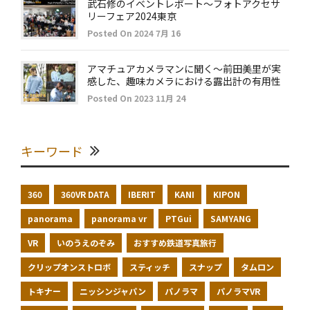
武石修のイベントレポート～フォトアクセサ
リーフェア2024東京
Posted On 2024 7月 16
アマチュアカメラマンに聞く～前田美里が実
感した、趣味カメラにおける露出計の有用性
Posted On 2023 11月 24
キーワード
360
360VR DATA
IBERIT
KANI
KIPON
panorama
panorama vr
PTGui
SAMYANG
VR
いのうえのぞみ
おすすめ鉄道写真旅行
クリップオンストロボ
スティッチ
スナップ
タムロン
トキナー
ニッシンジャパン
パノラマ
パノラマVR