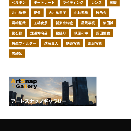
ベルボン
ポートレート
ライティング
レンズ
三脚
北山輝泰
夜景
大村祐里子
小林孝稔
展示会
岩崎拓哉
工場夜景
新東京物産
星景写真
柴田誠
武石修
煙道伸麻呂
物撮り
萩原和幸
薮田織也
角型フィルター
遠藤真人
鉄道写真
風景写真
高崎勉