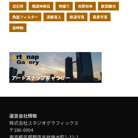
武石修
煙道伸麻呂
物撮り
萩原和幸
薮田織也
角型フィルター
遠藤真人
鉄道写真
風景写真
高崎勉
運営会社情報
株式会社スタジオグラフィックス
〒180-0004
東京都武蔵野市吉祥寺本町1-32-2