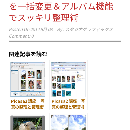
を一括変更＆アルバム機能
でスッキリ整理術
Posted On
2014 5月 03
By :
スタジオグラフィックス
Comment: 0
関連記事を読む
Picasa2 講座 写
Picasa2 講座 写
真の整理と管理術
真の整理と管理術
第 1 回 お気に入
第 3 回 Webアル
り写真をカンタン
バムを作って知人
に選別する方法
に写真を見せる方
法