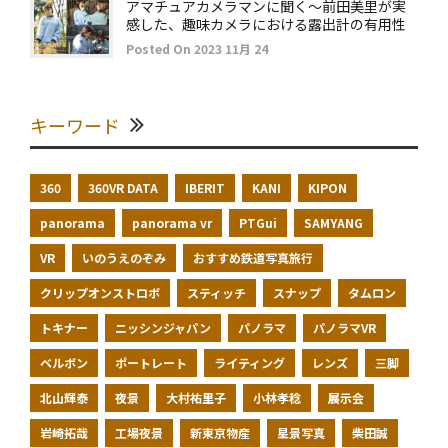
アマチュアカメラマンに聞く～前田美里が実
感した、趣味カメラにおける露出計の有用性
Posted On 2023 11月 24
キーワード
360
360VR DATA
IBERIT
KANI
KIPON
panorama
panorama vr
PTGui
SAMYANG
VR
いのうえのぞみ
おすすめ鉄道写真旅行
クリップオンストロボ
スティッチ
スナップ
タムロン
トキナー
ニッシンジャパン
パノラマ
パノラマVR
ベルボン
ポートレート
ライティング
レンズ
三脚
北山輝泰
夜景
大村祐里子
小林孝稔
展示会
岩崎拓哉
工場夜景
新東京物産
星景写真
柴田誠