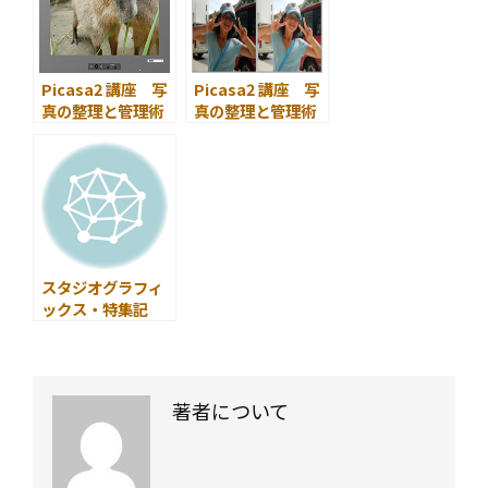
Picasa2 講座 写
Picasa2 講座 写
真の整理と管理術
真の整理と管理術
第 5 回 ギフトCD
第 2 回 逆光の失
の作成
敗写真を明るく、
青空をもっと青く
補正するレタッチ
術
スタジオグラフィ
ックス・特集記
事 目次 ～ は
じめに ～
Picasa2 講座 写
真の整理と管理術
著者について