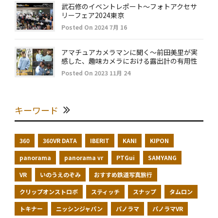
武石修のイベントレポート～フォトアクセサ
リーフェア2024東京
Posted On 2024 7月 16
アマチュアカメラマンに聞く～前田美里が実
感した、趣味カメラにおける露出計の有用性
Posted On 2023 11月 24
キーワード
360
360VR DATA
IBERIT
KANI
KIPON
panorama
panorama vr
PTGui
SAMYANG
VR
いのうえのぞみ
おすすめ鉄道写真旅行
クリップオンストロボ
スティッチ
スナップ
タムロン
トキナー
ニッシンジャパン
パノラマ
パノラマVR