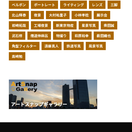
ベルボン
ポートレート
ライティング
レンズ
三脚
北山輝泰
夜景
大村祐里子
小林孝稔
展示会
岩崎拓哉
工場夜景
新東京物産
星景写真
柴田誠
武石修
煙道伸麻呂
物撮り
萩原和幸
薮田織也
角型フィルター
遠藤真人
鉄道写真
風景写真
高崎勉