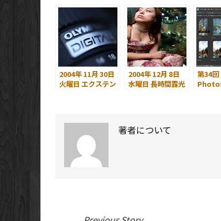
は Photoshop CS
ました
グも買
で
2004年 11月 30日
2004年 12月 8日
第34回
火曜日 エクステン
水曜日 長時間露光
Photo
ション・チューブ
とストロボの手動
Eleme
とは？
発光
ビュー 
Picas
Photo
著者について
Eleme
Previous Story