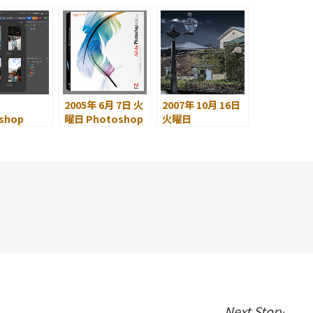
いました
十字架
女性を撮る
2005年 6月 7日 火
2007年 10月 16日
shop
曜日 Photoshop
火曜日
nts 8 レ
CS2 発表！
Photoshop CS3
(1)
で 32bit HDR を試
a3 対
す
shop
nts 8
Next Story