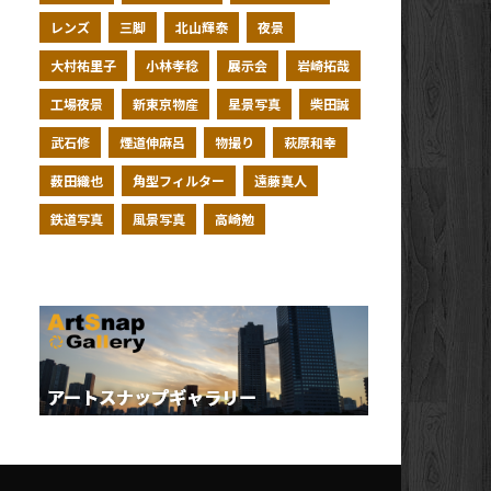
レンズ
三脚
北山輝泰
夜景
大村祐里子
小林孝稔
展示会
岩崎拓哉
工場夜景
新東京物産
星景写真
柴田誠
武石修
煙道伸麻呂
物撮り
萩原和幸
薮田織也
角型フィルター
遠藤真人
鉄道写真
風景写真
高崎勉