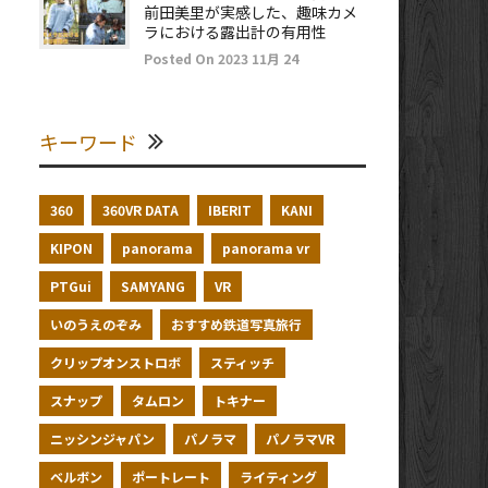
前田美里が実感した、趣味カメ
ラにおける露出計の有用性
Posted On 2023 11月 24
キーワード
360
360VR DATA
IBERIT
KANI
KIPON
panorama
panorama vr
PTGui
SAMYANG
VR
いのうえのぞみ
おすすめ鉄道写真旅行
クリップオンストロボ
スティッチ
スナップ
タムロン
トキナー
ニッシンジャパン
パノラマ
パノラマVR
ベルボン
ポートレート
ライティング