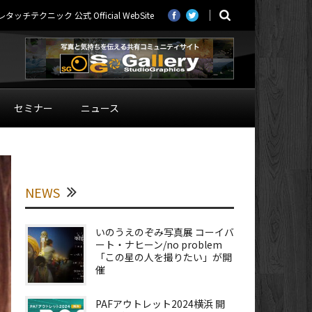
ニック 公式 Official WebSite
セミナー
ニュース
NEWS
いのうえのぞみ写真展 コーイバ
ート・ナヒーン/no problem
「この星の人を撮りたい」が開
催
PAFアウトレット2024横浜 開