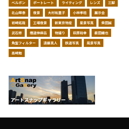
ベルボン
ポートレート
ライティング
レンズ
三脚
北山輝泰
夜景
大村祐里子
小林孝稔
展示会
岩崎拓哉
工場夜景
新東京物産
星景写真
柴田誠
武石修
煙道伸麻呂
物撮り
萩原和幸
薮田織也
角型フィルター
遠藤真人
鉄道写真
風景写真
高崎勉