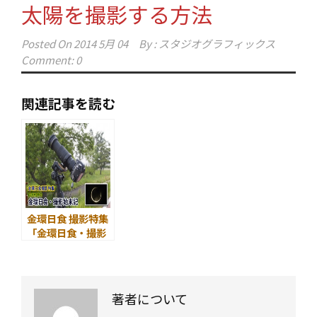
太陽を撮影する方法
Posted On
2014 5月 04
By :
スタジオグラフィックス
Comment: 0
関連記事を読む
金環日食 撮影特集
「金環日食・撮影
始末記」 5月21
日 金環日食の撮
影レポート
著者について