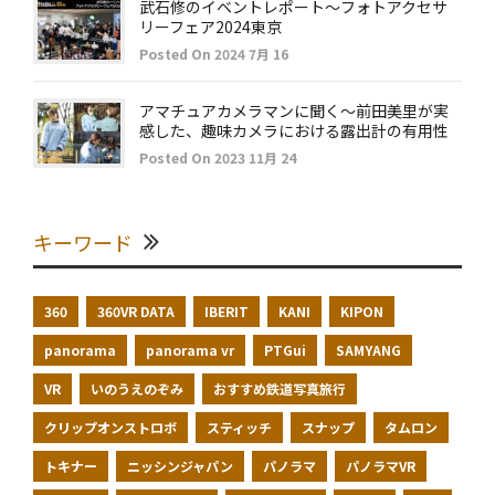
武石修のイベントレポート～フォトアクセサ
リーフェア2024東京
Posted On 2024 7月 16
アマチュアカメラマンに聞く～前田美里が実
感した、趣味カメラにおける露出計の有用性
Posted On 2023 11月 24
キーワード
360
360VR DATA
IBERIT
KANI
KIPON
panorama
panorama vr
PTGui
SAMYANG
VR
いのうえのぞみ
おすすめ鉄道写真旅行
クリップオンストロボ
スティッチ
スナップ
タムロン
トキナー
ニッシンジャパン
パノラマ
パノラマVR